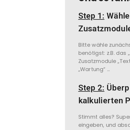
Step 1:
Wähle 
Zusatzmodul
Bitte wähle zunächs
benötigst: z.B. das
Zusatzmodule „Text
„Wartung“ …
Step 2:
Überpr
kalkulierten P
Stimmt alles? Supe
eingeben, und abs