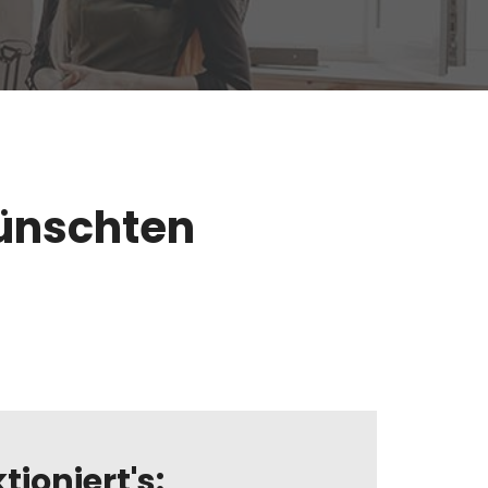
wünschten
tioniert's: