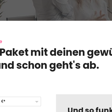
e
 Paket mit deinen ge
nd schon geht's ab.
 €*
Und so funk